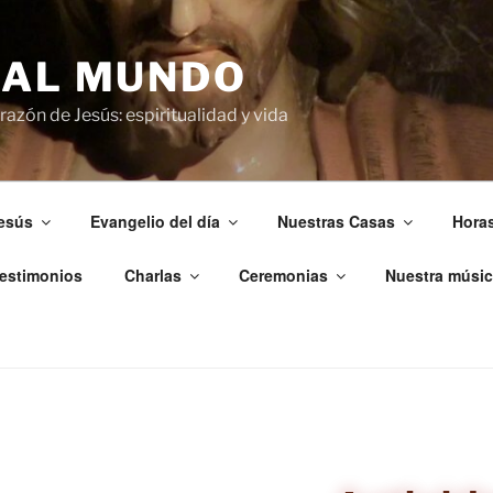
 AL MUNDO
azón de Jesús: espiritualidad y vida
esús
Evangelio del día
Nuestras Casas
Hora
estimonios
Charlas
Ceremonias
Nuestra músic