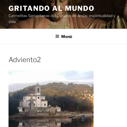
Saltar
GRITANDO AL MUNDO
al
Carmelitas Samaritanas del Corazón de Jesús: espiritualidad y
contenido
vida
Menú
Adviento2