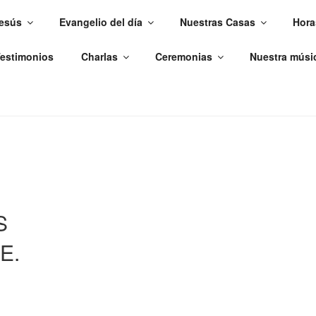
esús
Evangelio del día
Nuestras Casas
Hora
 AL MUNDO
estimonios
Charlas
Ceremonias
Nuestra músi
zón de Jesús: espiritualidad y vida
S
E.