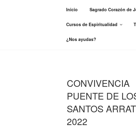
Saltar
Inicio
Sagrado Corazón de J
al
GRITANDO
contenido
Cursos de Espiritualidad
T
Carmelitas Samaritanas del Cora
¿Nos ayudas?
CONVIVENCIA
PUENTE DE LO
SANTOS ARRAT
2022