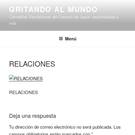
Saltar
GRITANDO AL MUNDO
al
Carmelitas Samaritanas del Corazón de Jesús: espiritualidad y
contenido
vida
Menú
RELACIONES
RELACIONES
Deja una respuesta
Tu dirección de correo electrónico no será publicada.
Los
campos obligatorios están marcados con
*