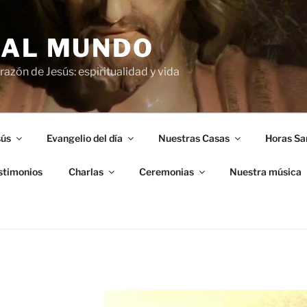
 AL MUNDO
azón de Jesús: espiritualidad y vida
sús
Evangelio del día
Nuestras Casas
Horas Sa
stimonios
Charlas
Ceremonias
Nuestra música