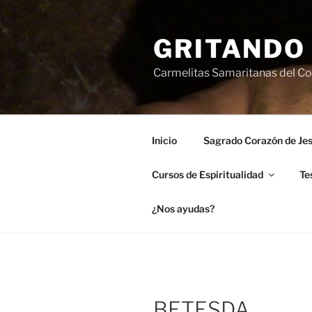
Saltar
al
GRITANDO
contenido
Carmelitas Samaritanas del Cor
Inicio
Sagrado Corazón de Je
Cursos de Espiritualidad
Te
¿Nos ayudas?
BETESDA