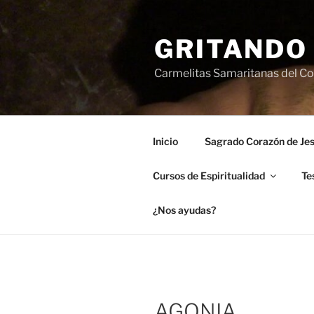
Saltar
al
GRITANDO
contenido
Carmelitas Samaritanas del Cor
Inicio
Sagrado Corazón de Je
Cursos de Espiritualidad
Te
¿Nos ayudas?
AGONIA