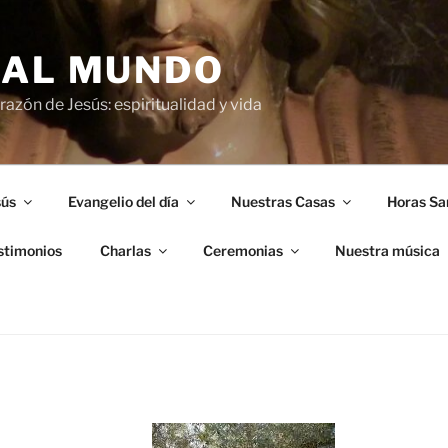
 AL MUNDO
azón de Jesús: espiritualidad y vida
sús
Evangelio del día
Nuestras Casas
Horas Sa
stimonios
Charlas
Ceremonias
Nuestra música