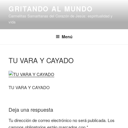
Saltar
GRITANDO AL MUNDO
al
Carmelitas Samaritanas del Corazón de Jesús: espiritualidad y
contenido
vida
Menú
TU VARA Y CAYADO
TU VARA Y CAYADO
Deja una respuesta
Tu dirección de correo electrónico no será publicada.
Los
campos obligatorios están marcados con
*