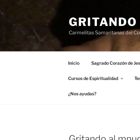
Saltar
al
GRITANDO
contenido
Carmelitas Samaritanas del Cor
Inicio
Sagrado Corazón de Je
Cursos de Espiritualidad
Te
¿Nos ayudas?
Gritando al mnu