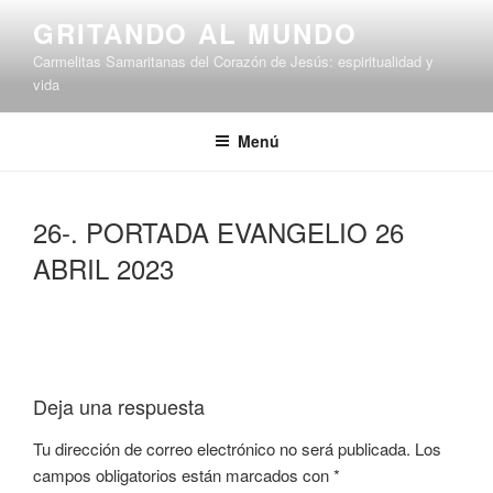
Saltar
GRITANDO AL MUNDO
al
Carmelitas Samaritanas del Corazón de Jesús: espiritualidad y
contenido
vida
Menú
26-. PORTADA EVANGELIO 26
ABRIL 2023
Deja una respuesta
Tu dirección de correo electrónico no será publicada.
Los
campos obligatorios están marcados con
*