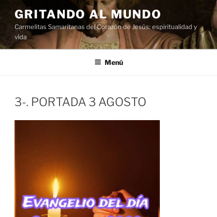
Saltar
GRITANDO AL MUNDO
al
Carmelitas Samaritanas del Corazón de Jesús: espiritualidad y
contenido
vida
Menú
3-. PORTADA 3 AGOSTO