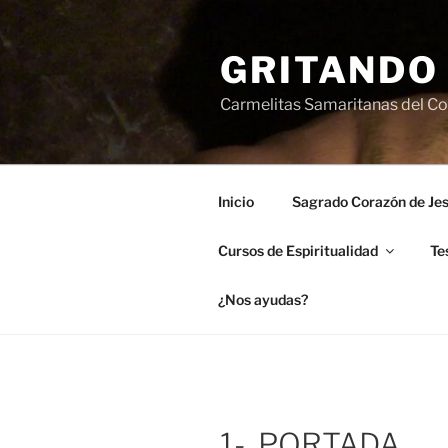
Saltar
al
GRITANDO
contenido
Carmelitas Samaritanas del Cor
Inicio
Sagrado Corazón de Je
Cursos de Espiritualidad
Te
¿Nos ayudas?
1-. PORTADA