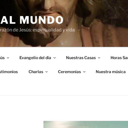
 AL MUNDO
azón de Jesús: espiritualidad y vida
sús
Evangelio del día
Nuestras Casas
Horas Sa
stimonios
Charlas
Ceremonias
Nuestra música