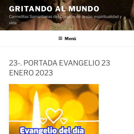
Saltar
GRITANDO AL MUNDO
al
Carmelitas Samaritanas del Corazón de Jesús: espiritualidad y
contenido
vida
Menú
23-. PORTADA EVANGELIO 23
ENERO 2023