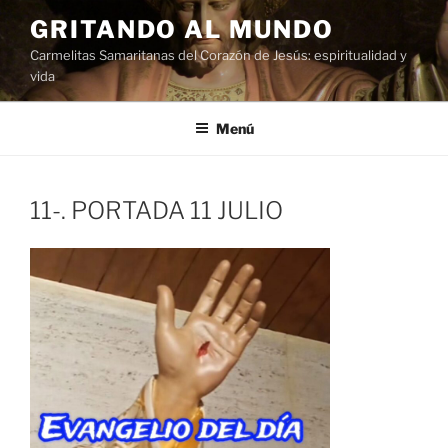
Saltar
GRITANDO AL MUNDO
al
Carmelitas Samaritanas del Corazón de Jesús: espiritualidad y
contenido
vida
Menú
11-. PORTADA 11 JULIO