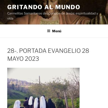
Saltar
GRITANDO AL MUNDO
al
Carmelitas Samaritanas del Corazón de Jesús: espiritualidad y
contenido
vida
Menú
28-. PORTADA EVANGELIO 28
MAYO 2023