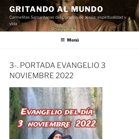
Saltar
GRITANDO AL MUNDO
al
Carmelitas Samaritanas del Corazón de Jesús: espiritualidad y
contenido
vida
Menú
3-. PORTADA EVANGELIO 3
NOVIEMBRE 2022