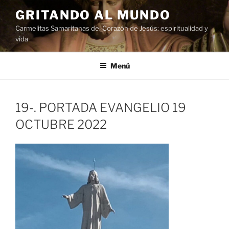
Saltar
GRITANDO AL MUNDO
al
Carmelitas Samaritanas del Corazón de Jesús: espiritualidad y
contenido
vida
Menú
19-. PORTADA EVANGELIO 19
OCTUBRE 2022