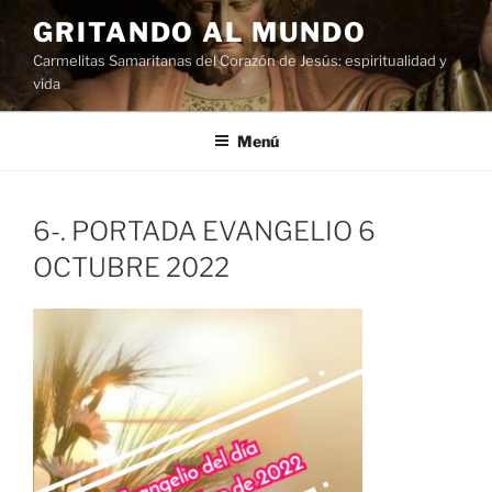
Saltar
GRITANDO AL MUNDO
al
Carmelitas Samaritanas del Corazón de Jesús: espiritualidad y
contenido
vida
Menú
6-. PORTADA EVANGELIO 6
OCTUBRE 2022