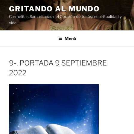
Saltar
GRITANDO AL MUNDO
al
Carmelitas Samaritanas del Corazón de Jesús: espiritualidad y
contenido
vida
Menú
9-. PORTADA 9 SEPTIEMBRE
2022