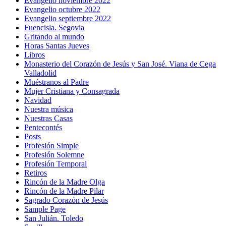
Evangelio noviembre 2022
Evangelio octubre 2022
Evangelio septiembre 2022
Fuencisla. Segovia
Gritando al mundo
Horas Santas Jueves
Libros
Monasterio del Corazón de Jesús y San José. Viana de Cega
Valladolid
Muéstranos al Padre
Mujer Cristiana y Consagrada
Navidad
Nuestra música
Nuestras Casas
Pentecontés
Posts
Profesión Simple
Profesión Solemne
Profesión Temporal
Retiros
Rincón de la Madre Olga
Rincón de la Madre Pilar
Sagrado Corazón de Jesús
Sample Page
San Julián. Toledo