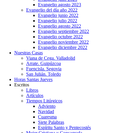
Evangelio agosto 2023
Evangelio del día año 2022
Evangelio junio 2022
Evangelio julio 2022
Evangelio agosto 2022
Evangelio septiembre 2022
Evangelio octubre 2022
Evangelio noviembre 2022
Evangelio diciembre 2022
Nuestras Casas
Viana de Cega. Valladolid
Arrate. Guipúzcoa
Fuencisla. Segovia
San Julián. Toledo
Horas Santas Jueves
Escritos
Libros
Artículos
Tiempos Litúrgicos
Adviento
Navidad
Cuaresma
Siete Palabras
Espíritu Santo y Pentecostés
Mujer Cristiana y Consagrada