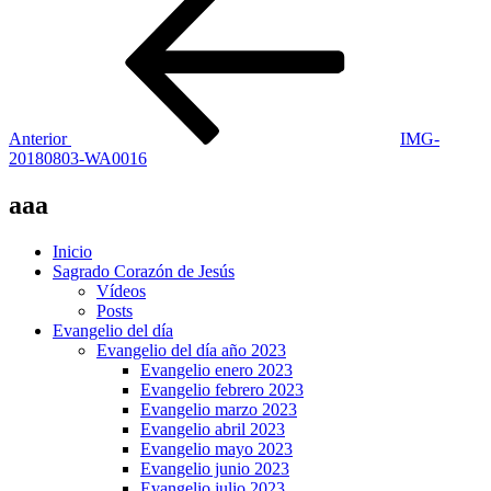
anterior:
de
entradas
Anterior
IMG-
20180803-WA0016
aaa
Inicio
Sagrado Corazón de Jesús
Vídeos
Posts
Evangelio del día
Evangelio del día año 2023
Evangelio enero 2023
Evangelio febrero 2023
Evangelio marzo 2023
Evangelio abril 2023
Evangelio mayo 2023
Evangelio junio 2023
Evangelio julio 2023