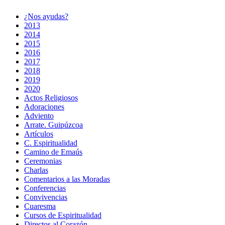
¿Nos ayudas?
2013
2014
2015
2016
2017
2018
2019
2020
Actos Religiosos
Adoraciones
Adviento
Arrate. Guipúzcoa
Artículos
C. Espiritualidad
Camino de Emaús
Ceremonias
Charlas
Comentarios a las Moradas
Conferencias
Convivencias
Cuaresma
Cursos de Espiritualidad
Directos al Corazón