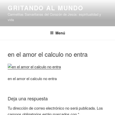
Saltar
GRITANDO AL MUNDO
al
Carmelitas Samaritanas del Corazón de Jesús: espiritualidad y
contenido
vida
Menú
en el amor el calculo no entra
en el amor el calculo no entra
Deja una respuesta
Tu dirección de correo electrónico no será publicada.
Los
campos obligatorios están marcados con
*