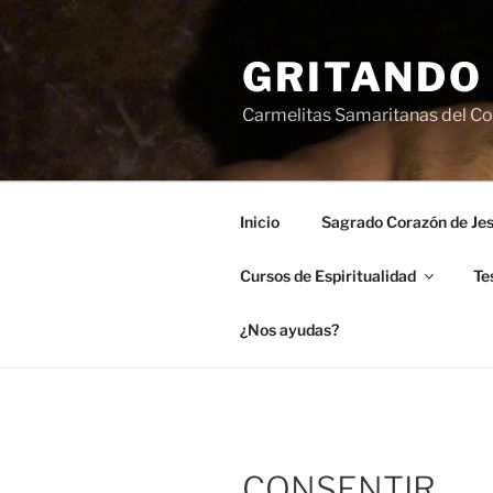
Saltar
al
GRITANDO
contenido
Carmelitas Samaritanas del Cor
Inicio
Sagrado Corazón de Je
Cursos de Espiritualidad
Te
¿Nos ayudas?
CONSENTIR