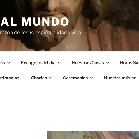
 AL MUNDO
azón de Jesús: espiritualidad y vida
sús
Evangelio del día
Nuestras Casas
Horas Sa
stimonios
Charlas
Ceremonias
Nuestra música