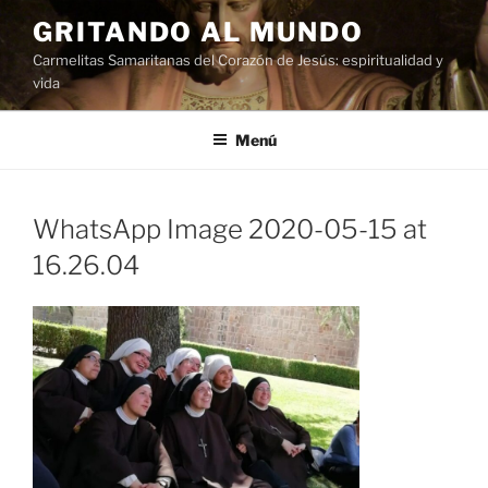
Saltar
GRITANDO AL MUNDO
al
Carmelitas Samaritanas del Corazón de Jesús: espiritualidad y
contenido
vida
Menú
WhatsApp Image 2020-05-15 at
16.26.04