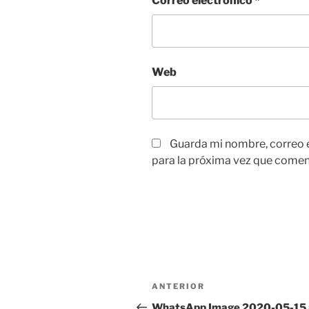
Correo electrónico
*
Web
Guarda mi nombre, correo 
para la próxima vez que comen
Navegación
Entrada
ANTERIOR
de
anterior:
WhatsApp Image 2020-05-15 