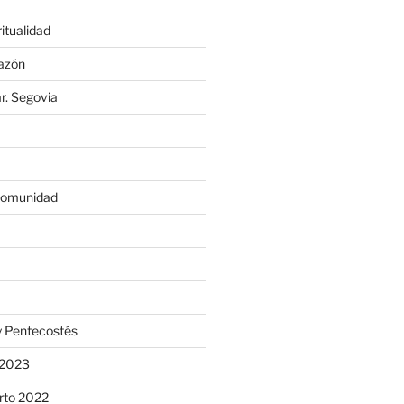
itualidad
razón
ar. Segovia
 Comunidad
 y Pentecostés
l 2023
rto 2022