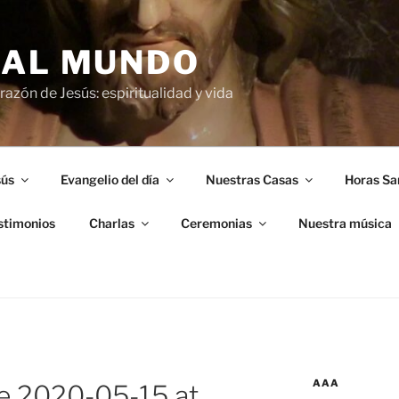
 AL MUNDO
azón de Jesús: espiritualidad y vida
sús
Evangelio del día
Nuestras Casas
Horas Sa
stimonios
Charlas
Ceremonias
Nuestra música
AAA
 2020-05-15 at