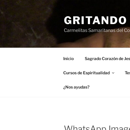
Saltar
al
GRITANDO
contenido
Carmelitas Samaritanas del Cor
Inicio
Sagrado Corazón de Je
Cursos de Espiritualidad
Te
¿Nos ayudas?
WhatsApp Image