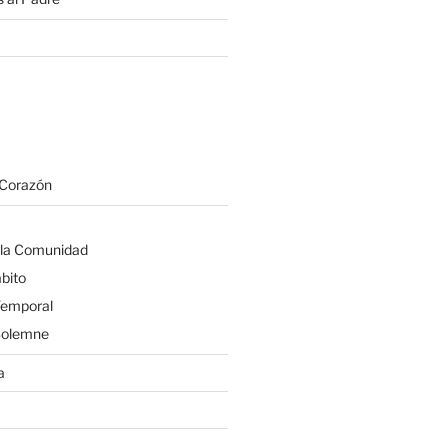
 Corazón
 la Comunidad
bito
Temporal
Solemne
a