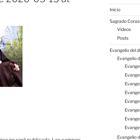
Inicio
Sagrado Coraz
Vídeos
Posts
Evangelio del d
Evangelio d
Evangel
Evangel
Evange
Evangel
Evange
Evangel
Evangel
Evangel
Evangelio d
nico no será publicada.
Los campos