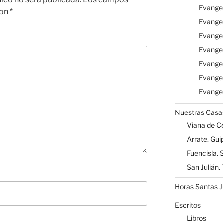
Evangel
con
*
Evangel
Evangel
Evangel
Evangel
Evange
Evangel
Nuestras Casa
Viana de Ce
Arrate. Gu
Fuencisla. 
San Julián.
Horas Santas 
Escritos
Libros