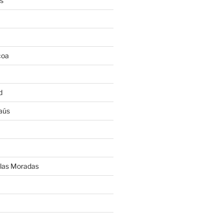
os
coa
d
aús
 las Moradas