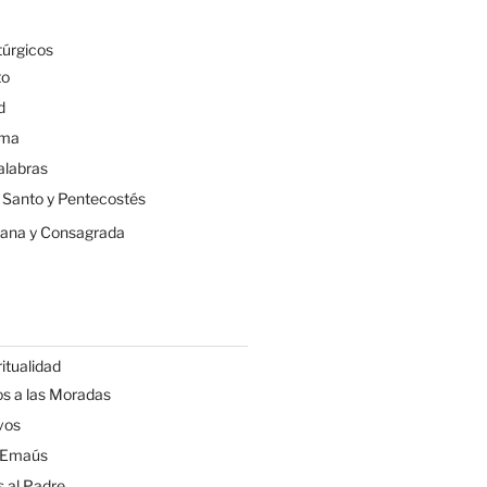
túrgicos
to
d
sma
alabras
u Santo y Pentecostés
tiana y Consagrada
itualidad
s a las Moradas
vos
 Emaús
 al Padre