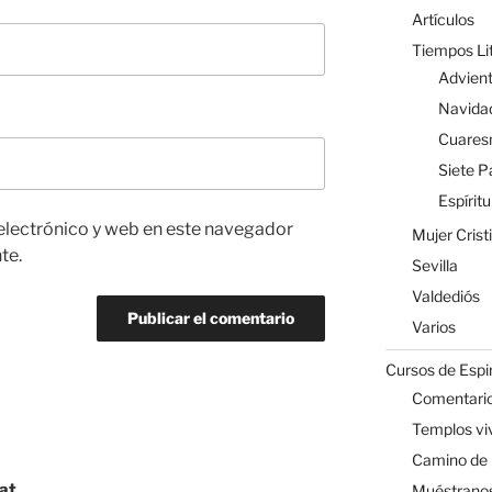
Artículos
Tiempos Li
Advien
Navida
Cuare
Siete P
Espírit
electrónico y web en este navegador
Mujer Cris
te.
Sevilla
Valdediós
Varios
Cursos de Espir
Comentario
Templos vi
Camino de
at
Muéstranos