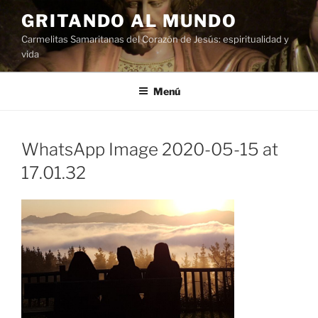
Saltar
GRITANDO AL MUNDO
al
Carmelitas Samaritanas del Corazón de Jesús: espiritualidad y
contenido
vida
Menú
WhatsApp Image 2020-05-15 at
17.01.32