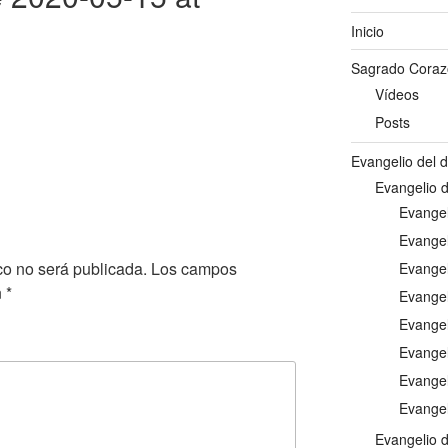
Inicio
Sagrado Coraz
Vídeos
Posts
Evangelio del d
Evangelio d
Evangel
Evangel
co no será publicada.
Los campos
Evange
n
*
Evangel
Evange
Evangel
Evangel
Evangel
Evangelio d