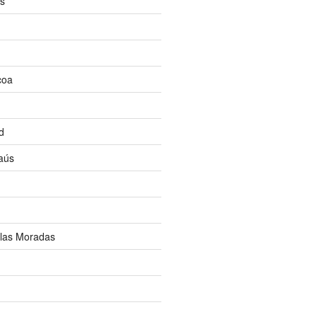
os
coa
d
aús
 las Moradas