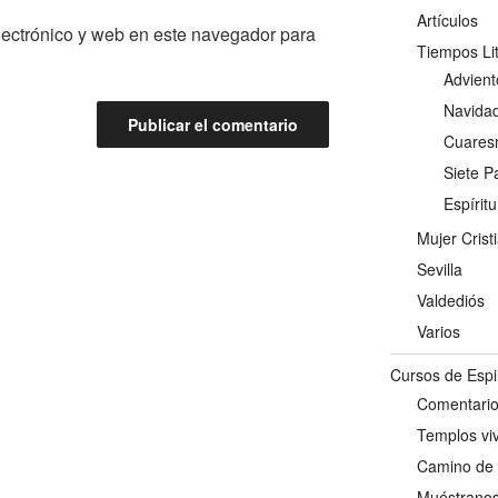
Artículos
lectrónico y web en este navegador para
Tiempos Lit
Advient
Navida
Cuare
Siete P
Espírit
Mujer Cris
Sevilla
Valdediós
Varios
Cursos de Espir
Comentario
Templos vi
Camino de
Muéstranos