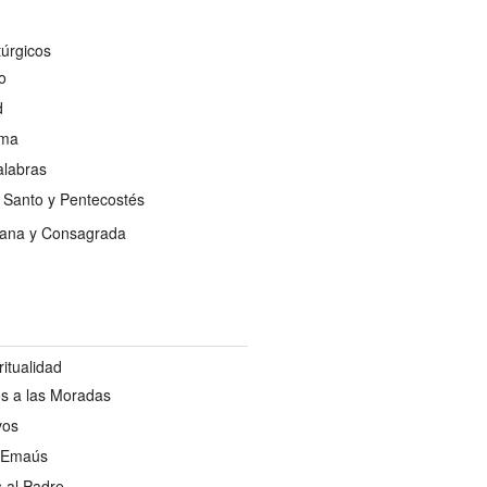
úrgicos
o
d
sma
alabras
u Santo y Pentecostés
tiana y Consagrada
itualidad
s a las Moradas
vos
 Emaús
 al Padre