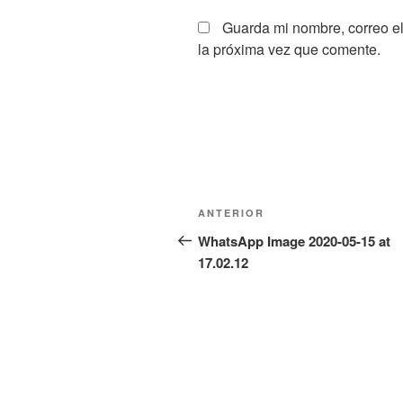
Guarda mi nombre, correo e
la próxima vez que comente.
Navegación
Entrada
ANTERIOR
de
anterior:
WhatsApp Image 2020-05-15 at
17.02.12
entradas