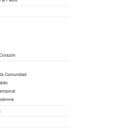
 Corazón
 la Comunidad
bito
Temporal
Solemne
a