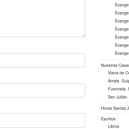
Evangel
Evangel
Evangel
Evangel
Evangel
Evangel
Evangel
Nuestras Casa
Viana de Ce
Arrate. Gu
Fuencisla. 
San Julián.
Horas Santas 
Escritos
Libros