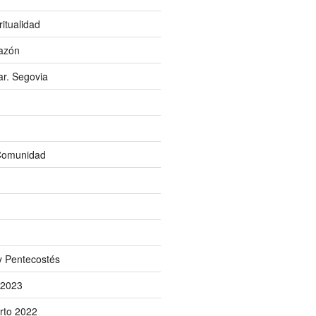
itualidad
razón
ar. Segovia
 Comunidad
 y Pentecostés
 2023
rto 2022