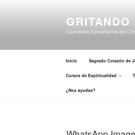
Saltar
al
GRITANDO
contenido
Carmelitas Samaritanas del Cora
Inicio
Sagrado Corazón de J
Cursos de Espiritualidad
T
¿Nos ayudas?
WhatsApp Image