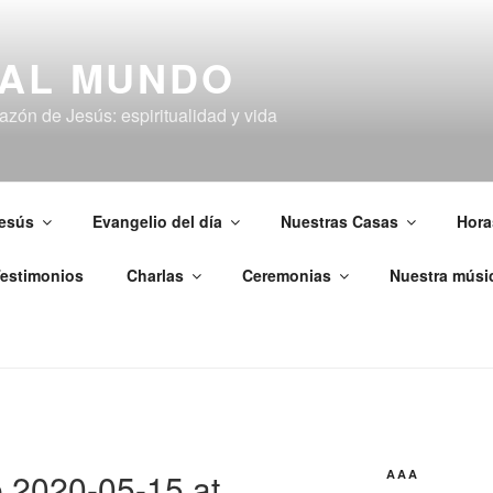
 AL MUNDO
zón de Jesús: espiritualidad y vida
esús
Evangelio del día
Nuestras Casas
Hora
estimonios
Charlas
Ceremonias
Nuestra músi
 2020-05-15 at
AAA